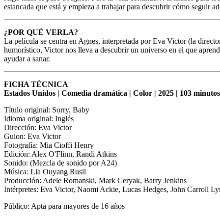
estancada que está y empieza a trabajar para descubrir cómo seguir ad
¿POR QUÉ VERLA?
La película se centra en Agnes, interpretada por Eva Victor (la direct
humorístico, Victor nos lleva a descubrir un universo en el que apre
ayudar a sanar.
FICHA TÉCNICA
Estados Unidos | Comedia dramática | Color | 2025 | 103 minutos
Título original: Sorry, Baby
Idioma original: Inglés
Dirección: Eva Victor
Guion: Eva Victor
Fotografía: Mia Cioffi Henry
Edición: Alex O'Flinn, Randi Atkins
Sonido: (Mezcla de sonido por A24)
Música: Lia Ouyang Rusil
Producción: Adele Romanski, Mark Ceryak, Barry Jenkins
Intérpretes: Eva Victor, Naomi Ackie, Lucas Hedges, John Carroll 
Público: Apta para mayores de 16 años