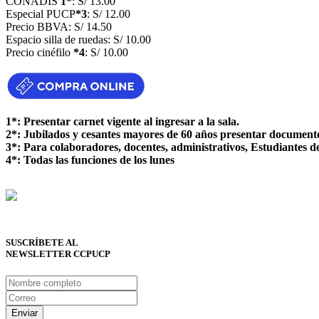
CONADIS
1*
: S/ 13.00
Especial PUCP
*3
: S/ 12.00
Precio BBVA: S/ 14.50
Espacio silla de ruedas: S/ 10.00
Precio cinéfilo
*4
: S/ 10.00
1*: Presentar carnet vigente al ingresar a la sala.
2*: Jubilados y cesantes mayores de 60 años presentar documento 
3*: Para colaboradores, docentes, administrativos, Estudiante
4*: Todas las funciones de los lunes
SUSCRÍBETE AL
NEWSLETTER CCPUCP