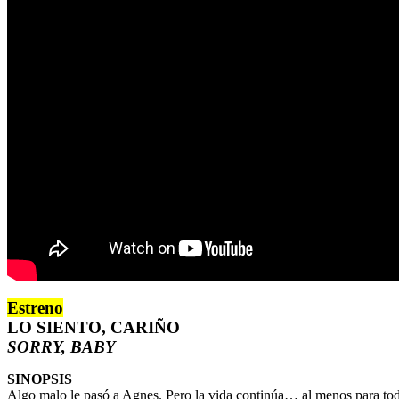
Estreno
LO SIENTO, CARIÑO
SORRY, BABY
SINOPSIS
Algo malo le pasó a Agnes. Pero la vida continúa… al menos para tod