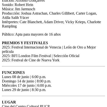
Edición: Affonso Gonçalves
Sonido: Robert Hein
Música: Jim Jarmusch
Producción: Joshua Astrachan, Charles Gillibert, Carter Logan,
Atilla Salih Yücer
Intérpretes: Cate Blanchett, Adam Driver, Vicky Krieps, Charlotte
Rampling
Público: Apta para mayores de 16 años
PREMIOS Y FESTIVALES
2025: Festival Internacional de Venecia | León de Oro a Mejor
película
2025: BFI London Film Festival | Selección Oficial
2025: Festival de Cine de Nueva York
FUNCIONES
Lunes 08 de junio | 6:00 p.m.
Domingo 14 de junio | 8:00 p.m.
Miércoles 17 de junio | 6:00 p.m.
Lunes 29 de junio | 8:30 p.m.
LUGAR
Cine del Centro Cultural PUCP